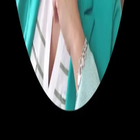
Ver perfil
Otros Oficios
Paulina Valenzuela Pineda
Arquitectura
Metropolitana de Santiago
Sin reseñas aún
Ver perfil
Electricidad
Novavolt
Proyectos Eléctricos
Valparaíso, Valparaíso
Sin reseñas aún
Ver perfil
Otros Oficios