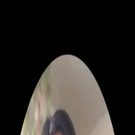
Sin reseñas aún
Ver perfil
k
Otros Oficios
karen Fernández Silva
Diseño Gráfico, Web, UX/UI
Quilicura, Metropolitana de Santiago
Sin reseñas aún
Ver perfil
Otros Oficios
Astrid Vásquez Alcalá
Informática
Metropolitana de Santiago