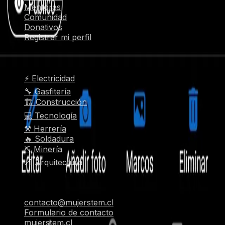
Mentoras
Comunidad
Donativos
Registrar mi perfil
Oficios populares
⚡ Electricidad
🔧 Gasfitería
🏗️ Construcción
💻 Tecnología
⚒️ Herrería
🔥 Soldadura
⛏️ Minería
📐 Arquitectura
Contacto
contacto@mujerstem.cl
Formulario de contacto
mujerstem.cl