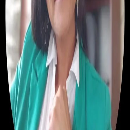
Sin reseñas aún
Ver perfil
Otros Oficios
Leslie Schmied
Gestión de proyectos / Product Owner / Consultora en
SQL
Sin reseñas aún
Ver perfil
Construcción
Sandi vel manos a la obra
Albañilería
Tarapacá
Sin reseñas aún