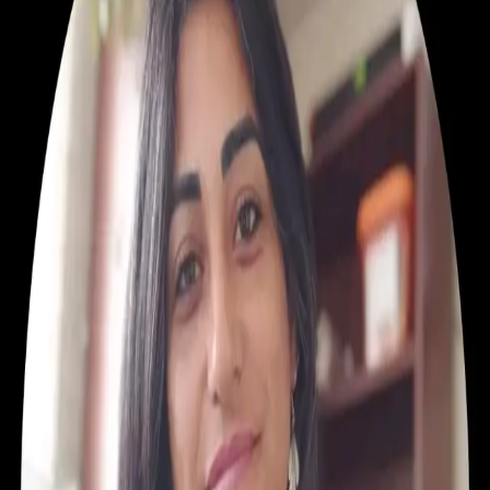
Sin reseñas aún
Ver perfil
AM
Gasfitería
Adriana Mastrantonio
Gasfitería e instalaciones sanitarias.
Viña del Mar, Valparaíso
Sin reseñas aún
Ver perfil
SM
Otros Oficios
Soledad Medina San Martín
Soldadora
Metropolitana de Santiago