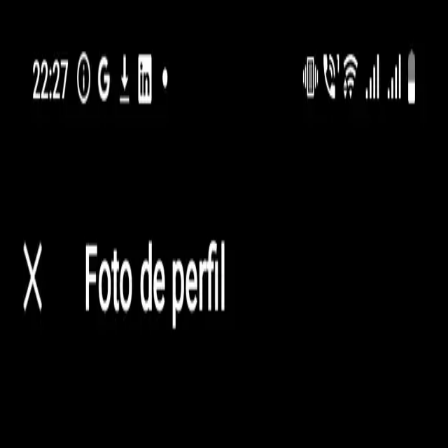
Inicio
Mujeres Emprendedoras STEM
El Futuro es
STEM
Comunidad
Blog
Empresas
Donativos
Contacto
Inicio
Mujeres Emprendedoras STEM
El Futuro es
STEM
Comunidad
Blog
Empresas
Donativos
Contacto
119 profesionales encontradas
Categoría
Región
Comuna
(elige región primero)
Vista:
Tarjetas
Mapa
MF
Gasfitería
María Fernanda Carvajal Cáceres
Gasfiteria e instalaciones sanitarias a domicilio