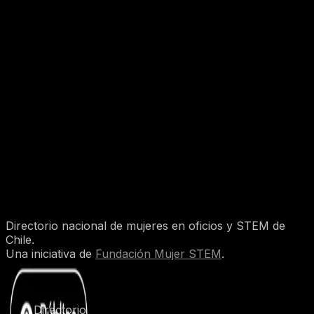
ELIZABETH MACAYA PAREDES
Consultora en Sostenibilidad | Ingeniería en Gestión
Ambiental | Desarrollo Organizacional | Economía
Circular | Vinculación Comunitaria
La Serena, Coquimbo
Sin reseñas aún
Ver perfil
1
2
3
4
5
6
7
8
9
10
Directorio nacional de mujeres en oficios y STEM de
Chile.
Una iniciativa de
Fundación Mujer STEM
.
Explorar
Directorio