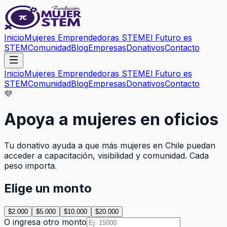
Inicio
Mujeres Emprendedoras STEM
El Futuro es
STEM
Comunidad
Blog
Empresas
Donativos
Contacto
Inicio
Mujeres Emprendedoras STEM
El Futuro es
STEM
Comunidad
Blog
Empresas
Donativos
Contacto
💜
Apoya a mujeres en oficios
Tu donativo ayuda a que más mujeres en Chile puedan
acceder a capacitación, visibilidad y comunidad. Cada
peso importa.
Elige un monto
$2.000
$5.000
$10.000
$20.000
O ingresa otro monto