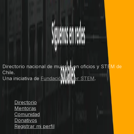
Proyectos Eléctricos
Valparaíso, Valparaíso
Sin reseñas aún
Ver perfil
1
2
3
4
5
6
7
8
9
10
Directorio nacional de mujeres en oficios y STEM de
Chile.
Una iniciativa de
Fundación Mujer STEM
.
Explorar
Directorio
Mentoras
Comunidad
Donativos
Registrar mi perfil