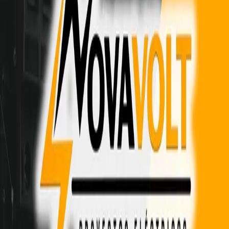
Otros Oficios
Daniela Roldán Martín
Arquitectura.
Metropolitana de Santiago
Sin reseñas aún
Ver perfil
Gasfitería
Dalys Galaz Palma
Gasfitería
Metropolitana de Santiago
Sin reseñas aún
Ver perfil
Gasfitería