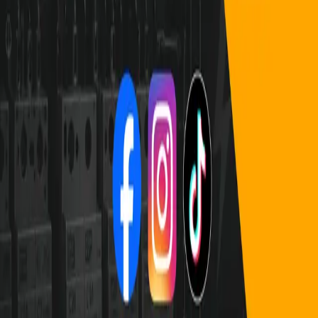
Arquitectura
Maule
Sin reseñas aún
Ver perfil
SG
Construcción
Sophia Guerra Avendaño
Electricidad domiciliaria y fotovoltaica por la UCV y
Gasfiter por AIEP - ESVAL
Valparaíso, Valparaíso
Sin reseñas aún
Ver perfil
Electricidad
Novavolt