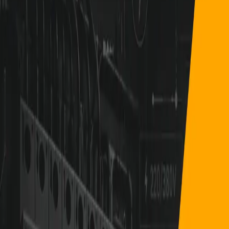
Sin reseñas aún
Ver perfil
Carpintería
Macarena Álvarez Rojas
Carpintería
Metropolitana de Santiago
Sin reseñas aún
Ver perfil
Otros Oficios
Carolina Aguilar Olavarría
Electrónica
Metropolitana de Santiago
Sin reseñas aún