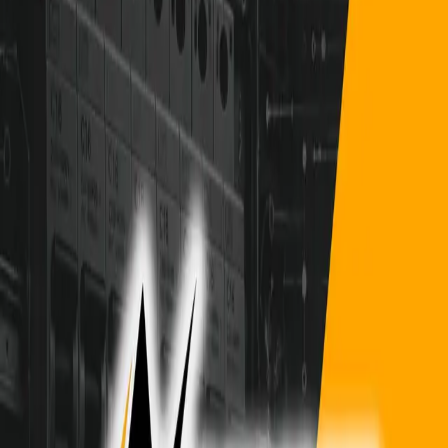
Ver perfil
Electricidad
LA CHICA ELECTRICA
electricista domiciliaria e industrial
Ñuñoa, Metropolitana de Santiago
Sin reseñas aún
Ver perfil
Otros Oficios
Gabriela Núñez Galaz
Ingeniera en Gestión Industrial.
Metropolitana de Santiago
Sin reseñas aún
Ver perfil