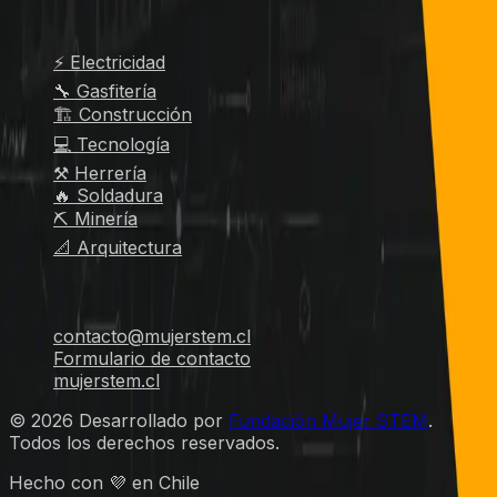
Oficios populares
⚡ Electricidad
🔧 Gasfitería
🏗️ Construcción
💻 Tecnología
⚒️ Herrería
🔥 Soldadura
⛏️ Minería
📐 Arquitectura
Contacto
contacto@mujerstem.cl
Formulario de contacto
mujerstem.cl
©
2026
Desarrollado por
Fundación Mujer STEM
.
Todos los derechos reservados.
Hecho con 💜 en Chile