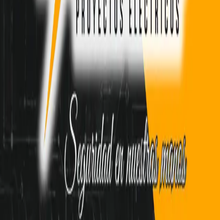
Stephany Castillo
Gasfitería
La Cisterna, Metropolitana de Santiago
Sin reseñas aún
Ver perfil
Cerrajería
Loreto Patricia Espinoza Valenzuela
Cerrajería a domicilio
Valparaíso, Valparaíso
Sin reseñas aún
Ver perfil
Otros Oficios
Lidicet Mellado García