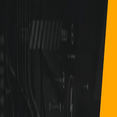
Inicio
Mujeres Emprendedoras STEM
El Futuro es
STEM
Comunidad
Blog
Empresas
Donativos
Contacto
Inicio
Mujeres Emprendedoras STEM
El Futuro es
STEM
Comunidad
Blog
Empresas
Donativos
Contacto
118 profesionales encontradas
Categoría
Región
Comuna
(elige región primero)
Vista:
Tarjetas
Mapa
Otros Oficios
Bárbara Pazos Fernández
Analista de soporte informático
Santiago, Metropolitana de Santiago