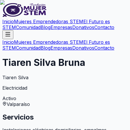
Inicio
Mujeres Emprendedoras STEM
El Futuro es
STEM
Comunidad
Blog
Empresas
Donativos
Contacto
Inicio
Mujeres Emprendedoras STEM
El Futuro es
STEM
Comunidad
Blog
Empresas
Donativos
Contacto
Tiaren Silva Bruna
Tiaren Silva
Electricidad
Activo
Valparaíso
Servicios
Instalaciones eléctricas domiciliarias, empalmes.