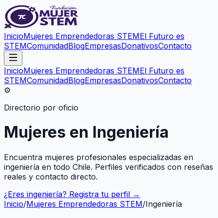
Inicio
Mujeres Emprendedoras STEM
El Futuro es
STEM
Comunidad
Blog
Empresas
Donativos
Contacto
Inicio
Mujeres Emprendedoras STEM
El Futuro es
STEM
Comunidad
Blog
Empresas
Donativos
Contacto
⚙️
Directorio por oficio
Mujeres en
Ingeniería
Encuentra mujeres profesionales especializadas en
ingeniería
en todo Chile. Perfiles verificados con reseñas
reales y contacto directo.
¿Eres
ingeniería
? Registra tu perfil →
Inicio
/
Mujeres Emprendedoras STEM
/
Ingeniería