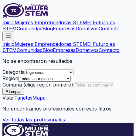
Inicio
Mujeres Emprendedoras STEM
El Futuro es
STEM
Comunidad
Blog
Empresas
Donativos
Contacto
Inicio
Mujeres Emprendedoras STEM
El Futuro es
STEM
Comunidad
Blog
Empresas
Donativos
Contacto
No se encontraron resultados
Categoría
Región
Comuna
(elige región primero)
Limpiar
Vista:
Tarjetas
Mapa
No encontramos profesionales con esos filtros.
Ver todas las profesionales