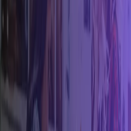
Ciencias
⚙️
Ingeniería
⭐
Otros Oficios
Ver directorio completo →
¿Cómo funciona?
01
Busca
Usa el directorio o el mapa para encontrar mujeres en
oficios cerca de ti o en tu región.
02