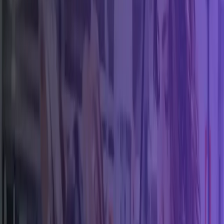
Climatización
⚡
Electricidad
🔧
Gasfitería
🪚
Carpintería
🏗️
Construcción
🔌
Electrónica
💻