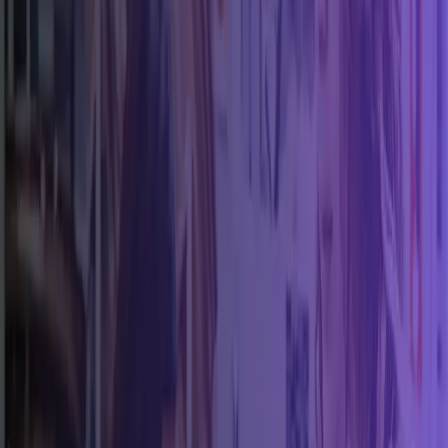
Tecnología
🔩
Mecánica Automotriz
🔑
Cerrajería
🚛
Transporte y Logística
📊
Finanzas y Contabilidad
🌱
Medio Ambiente
🔬