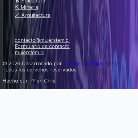
🔥 Soldadura
⛏️ Minería
📐 Arquitectura
Contacto
contacto@mujerstem.cl
Formulario de contacto
mujerstem.cl
©
2026
Desarrollado por
Fundación Mujer STEM
.
Todos los derechos reservados.
Hecho con 💜 en Chile