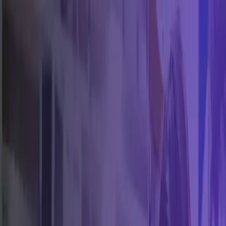
Inicio
Mujeres Emprendedoras STEM
El Futuro es
STEM
Comunidad
Blog
Empresas
Donativos
Contacto
Inicio
Mujeres Emprendedoras STEM
El Futuro es
STEM
Comunidad
Blog
Empresas
Donativos
Contacto
Fundación Mujer STEM · Chile
Contrata los servicios de mujeres
expertas en áreas STEM
Directorio nacional de mujeres en electricidad, gasfitería,
construcción, tecnología y más. Servicios profesionales
con calidad y perspectiva de género.
Buscar
120
profesionales registradas