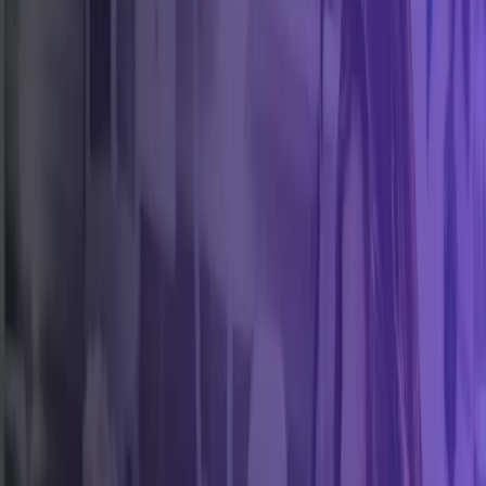
Explora por área
Encuentra la profesional que necesitas
📐
Arquitectura
⚒️
Herrería
🔥
Soldadura
⛏️
Minería
❄️