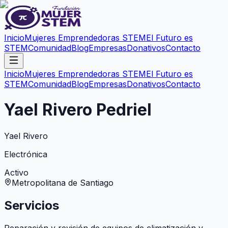
Inicio
Mujeres Emprendedoras STEM
El Futuro es
STEM
Comunidad
Blog
Empresas
Donativos
Contacto
Inicio
Mujeres Emprendedoras STEM
El Futuro es
STEM
Comunidad
Blog
Empresas
Donativos
Contacto
Yael Rivero Pedriel
Yael Rivero
Electrónica
Activo
Metropolitana de Santiago
Servicios
Reparación y revisión de equipos de climatización y