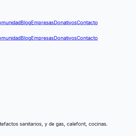
omunidad
Blog
Empresas
Donativos
Contacto
omunidad
Blog
Empresas
Donativos
Contacto
factos sanitarios, y de gas, calefont, cocinas.