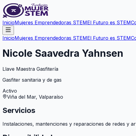
Inicio
Mujeres Emprendedoras STEM
El Futuro es STEM
C
Inicio
Mujeres Emprendedoras STEM
El Futuro es STEM
C
Nicole Saavedra Yahnsen
Llave Maestra Gasfitería
Gasfiter sanitaria y de gas
Activo
Viña del Mar, Valparaíso
Servicios
Instalaciones, mantenciones y reparaciones de redes y arte