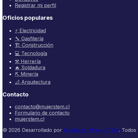
Registrar mi perfil
Oficios populares
⚡ Electricidad
🔧 Gasfitería
🏗️ Construcción
💻 Tecnología
⚒️ Herrería
🔥 Soldadura
⛏️ Minería
📐 Arquitectura
Contacto
contacto@mujerstem.cl
Formulario de contacto
mujerstem.cl
©
2026
Desarrollado por
Fundación Mujer STEM
. Todos