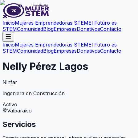
Inicio
Mujeres Emprendedoras STEM
El Futuro es
STEM
Comunidad
Blog
Empresas
Donativos
Contacto
Inicio
Mujeres Emprendedoras STEM
El Futuro es
STEM
Comunidad
Blog
Empresas
Donativos
Contacto
Nelly Pérez Lagos
Ninfar
Ingeniera en Construcción
Activo
Valparaíso
Servicios
Construcciones en general, obras civiles y asesorías