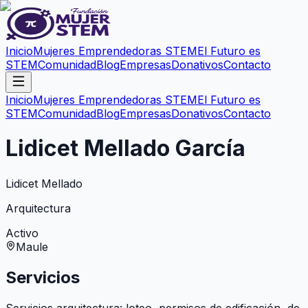
Inicio
Mujeres Emprendedoras STEM
El Futuro es
STEM
Comunidad
Blog
Empresas
Donativos
Contacto
Inicio
Mujeres Emprendedoras STEM
El Futuro es
STEM
Comunidad
Blog
Empresas
Donativos
Contacto
Lidicet Mellado García
Lidicet Mellado
Arquitectura
Activo
Maule
Servicios
Servicios arquitectura: loteo, permisos de edificación, de