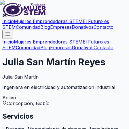
Inicio
Mujeres Emprendedoras STEM
El Futuro es
STEM
Comunidad
Blog
Empresas
Donativos
Contacto
Inicio
Mujeres Emprendedoras STEM
El Futuro es
STEM
Comunidad
Blog
Empresas
Donativos
Contacto
Julia San Martín Reyes
Julia San Martín
Ingeniera en electricidad y automatizacion industrial
Activo
Concepción, Biobío
Servicios
'-Docente -Mantenimiento de sistemas -Instalaciones