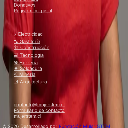
Donativos
Registrar mi perfil
Oficios populares
⚡ Electricidad
🔧 Gasfitería
🏗️ Construcción
💻 Tecnología
⚒️ Herrería
🔥 Soldadura
⛏️ Minería
📐 Arquitectura
Contacto
contacto@mujerstem.cl
Formulario de contacto
mujerstem.cl
©
2026
Desarrollado por
Fundación Mujer STEM
.