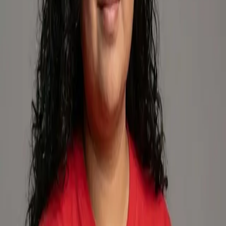
Zonas de cobertura
Valparaíso
Ver
4
comunas
Reseñas (
0
)
Aún no hay reseñas aprobadas. ¡Sé la primera persona
en dejar una!
Deja tu reseña
¿Trabajaste con esta profesional?
Para dejar una reseña debes estar registrada e iniciar
sesión como cliente.
Dejar mi reseña