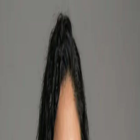
Inicio
Mujeres Emprendedoras STEM
El Futuro es
STEM
Comunidad
Blog
Empresas
Donativos
Contacto
Inicio
Mujeres Emprendedoras STEM
El Futuro es
STEM
Comunidad
Blog
Empresas
Donativos
Contacto
Bárbara Cárdenas Pizarro
BARI RED SPA
Gasfitería doméstica
Activo
Viña del Mar, Valparaíso
Servicios
Instalación, mantenimiento y reparación de calefont,