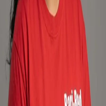
Bárbara Cárdenas Pizarro
Gasfitería doméstica
Público general
Agendar cita
Contacto