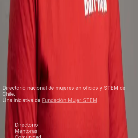
WhatsApp
+56 9 6609 1882
Instagram
Apoyar a nuestro portal
Directorio nacional de mujeres en oficios y STEM de
Chile.
Una iniciativa de
Fundación Mujer STEM
.
Explorar
Directorio
Mentoras
Comunidad