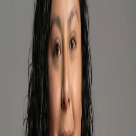
cocinas, llaves, inodoros, duchas, detección de fugas de
agua y fugas de gas. Limpieza de cañerías
Trabajos realizados
Disponibilidad
Horario de atención
Lunes a viernes 9:30 a 18:00 hrs
Diagnóstico / visita
$25.000