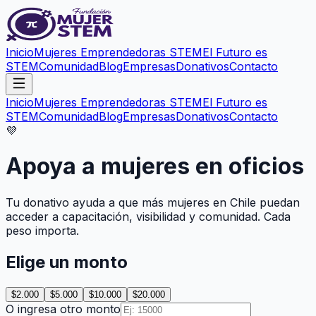
Inicio
Mujeres Emprendedoras STEM
El Futuro es
STEM
Comunidad
Blog
Empresas
Donativos
Contacto
Inicio
Mujeres Emprendedoras STEM
El Futuro es
STEM
Comunidad
Blog
Empresas
Donativos
Contacto
💜
Apoya a mujeres en oficios
Tu donativo ayuda a que más mujeres en Chile puedan
acceder a capacitación, visibilidad y comunidad. Cada
peso importa.
Elige un monto
$2.000
$5.000
$10.000
$20.000
O ingresa otro monto